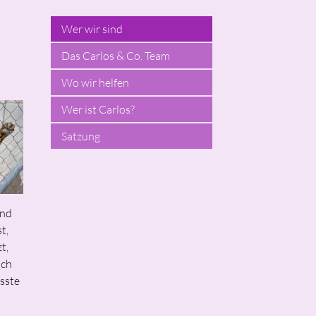
Wer wir sind
Das Carlos & Co. Team
Wo wir helfen
Wer ist Carlos?
Satzung
und
t,
t,
ich
sste