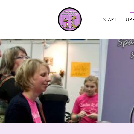
START
ÜB
Suchbegriffe